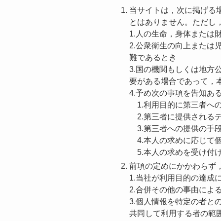
当サイトは，次に掲げる
とはありません。ただし
1.人の生命，身体また
2.公衆衛生の向上また
難であるとき
3.国の機関もしくは地
要がある場合であって，
4.予め次の事項を告知
1.利用目的に第三者へ
2.第三者に提供される
3.第三者への提供の手
4.本人の求めに応じて
5.本人の求めを受け付
前項の定めにかかわらず
1.当社が利用目的の達
2.合併その他の事由によ
3.個人情報を特定の者
共同して利用する者の範