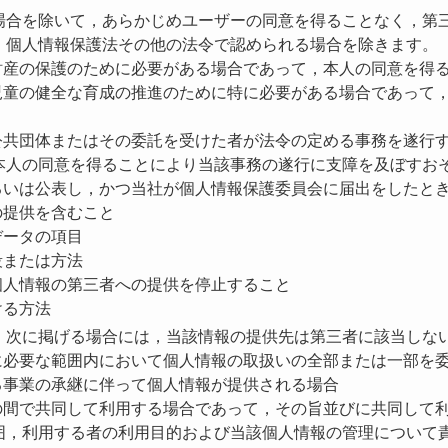
場合を除いて，あらかじめユーザーの同意を得ることなく，第
，個人情報保護法その他の法令で認められる場合を除きます。
は財産の保護のために必要がある場合であって，本人の同意を得
は児童の健全な育成の推進のために特に必要がある場合であって
方公共団体またはその委託を受けた者が法令の定める事務を遂行
本人の同意を得ることにより当該事務の遂行に支障を及ぼすお
あるいは公表し，かつ当社が個人情報保護委員会に届出をしたと
の提供を含むこと
データの項目
段または方法
個人情報の第三者への提供を停止すること
ける方法
，次に掲げる場合には，当該情報の提供先は第三者に該当しな
成に必要な範囲内において個人情報の取扱いの全部または一部を
る事業の承継に伴って個人情報が提供される場合
との間で共同して利用する場合であって，その旨並びに共同して
囲，利用する者の利用目的および当該個人情報の管理について